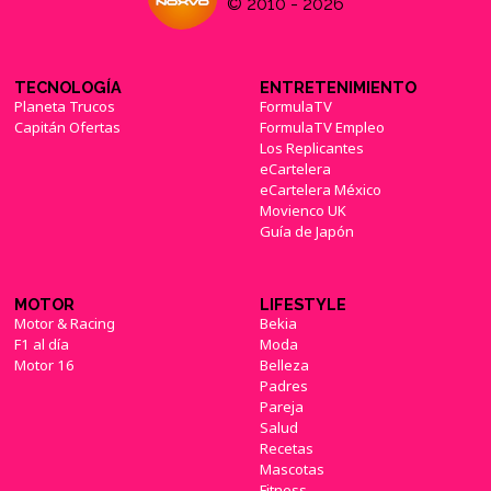
© 2010 - 2026
TECNOLOGÍA
ENTRETENIMIENTO
Planeta Trucos
FormulaTV
Capitán Ofertas
FormulaTV Empleo
Los Replicantes
eCartelera
eCartelera México
Movienco UK
Guía de Japón
MOTOR
LIFESTYLE
Motor & Racing
Bekia
F1 al día
Moda
Motor 16
Belleza
Padres
Pareja
Salud
Recetas
Mascotas
Fitness