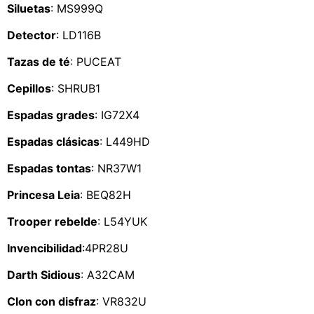
Siluetas
: MS999Q
Detector
: LD116B
Tazas de té
: PUCEAT
Cepillos
: SHRUB1
Espadas grades
: IG72X4
Espadas clásicas
: L449HD
Espadas tontas
: NR37W1
Princesa Leia
: BEQ82H
Trooper rebelde
: L54YUK
Invencibilidad
:4PR28U
Darth Sidious
: A32CAM
Clon con disfraz
: VR832U