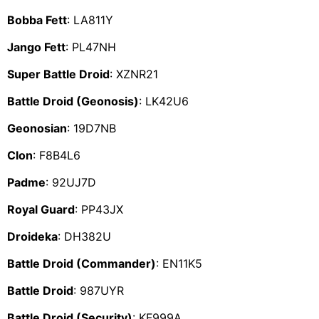
Bobba Fett
: LA811Y
Jango Fett
: PL47NH
Super Battle Droid
: XZNR21
Battle Droid (Geonosis)
: LK42U6
Geonosian
: 19D7NB
Clon
: F8B4L6
Padme
: 92UJ7D
Royal Guard
: PP43JX
Droideka
: DH382U
Battle Droid (Commander)
: EN11K5
Battle Droid
: 987UYR
Battle Droid (Security)
: KF999A