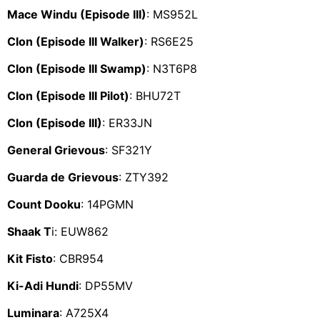
Mace Windu (Episode III)
: MS952L
Clon (Episode III Walker)
: RS6E25
Clon (Episode III Swamp)
: N3T6P8
Clon (Episode III Pilot)
: BHU72T
Clon (Episode III)
: ER33JN
General Grievous
: SF321Y
Guarda de Grievous
: ZTY392
Count Dooku
: 14PGMN
Shaak T
i: EUW862
Kit Fisto
: CBR954
Ki-Adi Hundi
: DP55MV
Luminara
: A725X4