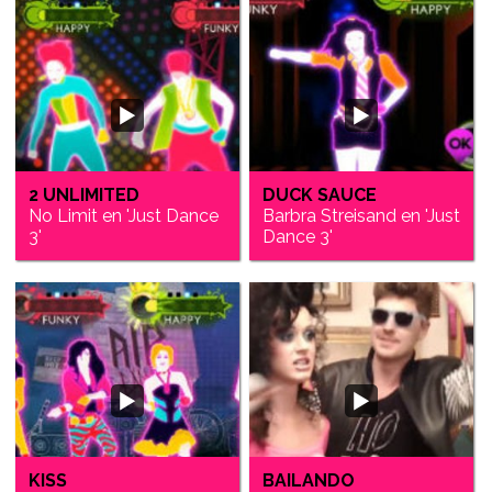
2 UNLIMITED
DUCK SAUCE
No Limit en 'Just Dance
Barbra Streisand en 'Just
3'
Dance 3'
KISS
BAILANDO