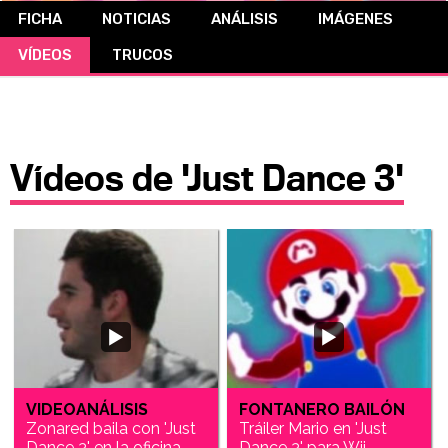
FICHA
NOTICIAS
ANÁLISIS
IMÁGENES
CÓMICS
VÍDEOS
TRUCOS
MANGA
Vídeos de 'Just Dance 3'
VIDEOANÁLISIS
FONTANERO BAILÓN
Zonared baila con 'Just
Tráiler Mario en 'Just
Dance 3' en la oficina
Dance 3' para Wii