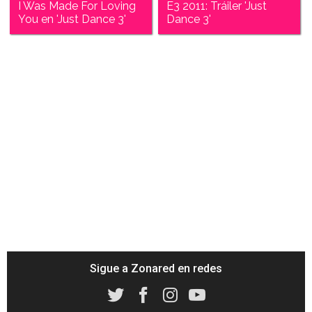
I Was Made For Loving
E3 2011: Tráiler 'Just
You en 'Just Dance 3'
Dance 3'
Sigue a Zonared en redes