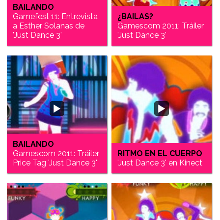
BAILANDO
Gamefest 11: Entrevista
¿BAILAS?
a Esther Solanas de
Gamescom 2011: Tráiler
'Just Dance 3'
'Just Dance 3'
BAILANDO
Gamescom 2011: Tráiler
RITMO EN EL CUERPO
Price Tag 'Just Dance 3'
'Just Dance 3' en Kinect