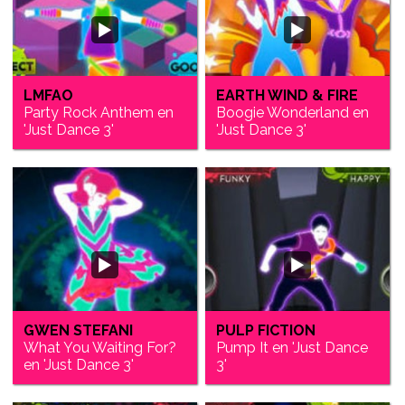
LMFAO
EARTH WIND & FIRE
Party Rock Anthem en
Boogie Wonderland en
'Just Dance 3'
'Just Dance 3'
GWEN STEFANI
PULP FICTION
What You Waiting For?
Pump It en 'Just Dance
en 'Just Dance 3'
3'