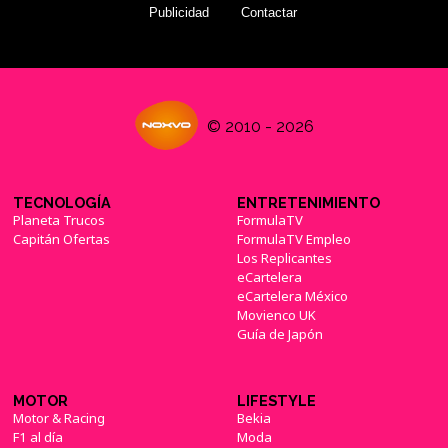
Publicidad
Contactar
© 2010 - 2026
TECNOLOGÍA
ENTRETENIMIENTO
Planeta Trucos
FormulaTV
Capitán Ofertas
FormulaTV Empleo
Los Replicantes
eCartelera
eCartelera México
Movienco UK
Guía de Japón
MOTOR
LIFESTYLE
Motor & Racing
Bekia
F1 al día
Moda