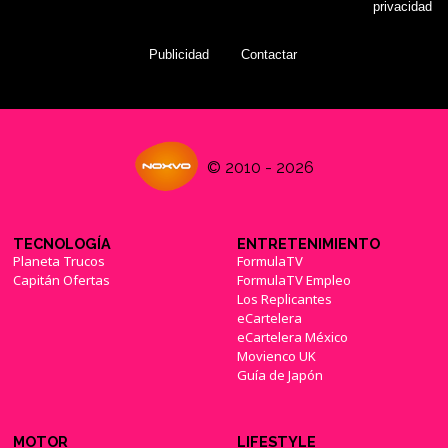
privacidad
Publicidad
Contactar
© 2010 - 2026
TECNOLOGÍA
ENTRETENIMIENTO
Planeta Trucos
FormulaTV
Capitán Ofertas
FormulaTV Empleo
Los Replicantes
eCartelera
eCartelera México
Movienco UK
Guía de Japón
MOTOR
LIFESTYLE