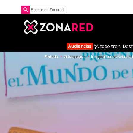
Audiencias
'¡A todo tren! Des
Portada
Videojuegos
Imagina Ser presenta e