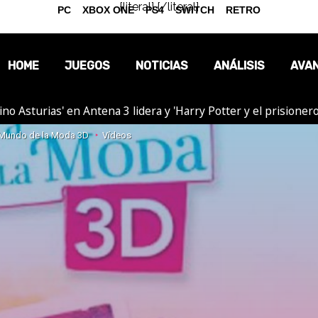
{literal}
{/literal}
PC
XBOX ONE
PS4
SWITCH
RETRO
HOME
JUEGOS
NOTICIAS
ANÁLISIS
AVA
tino Asturias' en Antena 3 lidera y 'Harry Potter y el prision
OPINIÓN
l Mundo de la Moda 3D
Vídeos
REPORTAJES