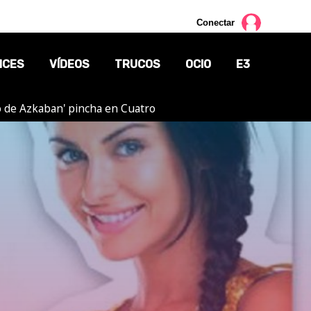
Conectar
NCES
VÍDEOS
TRUCOS
OCIO
E3
ero de Azkaban' pincha en Cuatro
CINE
TV
CÓMICS
MANGA