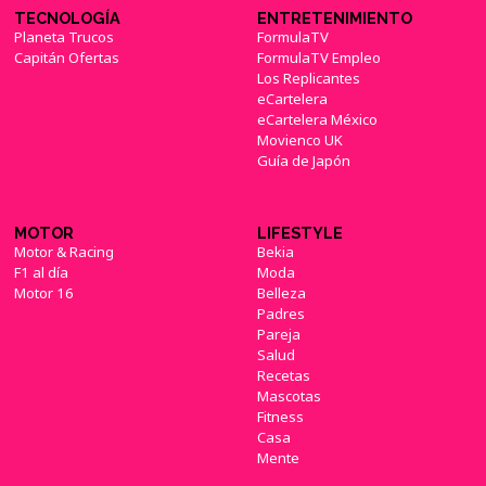
TECNOLOGÍA
ENTRETENIMIENTO
Planeta Trucos
FormulaTV
Capitán Ofertas
FormulaTV Empleo
Los Replicantes
eCartelera
eCartelera México
Movienco UK
Guía de Japón
MOTOR
LIFESTYLE
Motor & Racing
Bekia
F1 al día
Moda
Motor 16
Belleza
Padres
Pareja
Salud
Recetas
Mascotas
Fitness
Casa
Mente