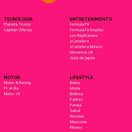
TECNOLOGÍA
ENTRETENIMIENTO
Planeta Trucos
FormulaTV
Capitán Ofertas
FormulaTV Empleo
Los Replicantes
eCartelera
eCartelera México
Movienco UK
Guía de Japón
MOTOR
LIFESTYLE
Motor & Racing
Bekia
F1 al día
Moda
Motor 16
Belleza
Padres
Pareja
Salud
Recetas
Mascotas
Fitness