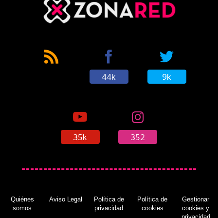
44k
9k
35k
352
Quiénes
Aviso Legal
Política de
Política de
Gestionar
somos
privacidad
cookies
cookies y
privacidad