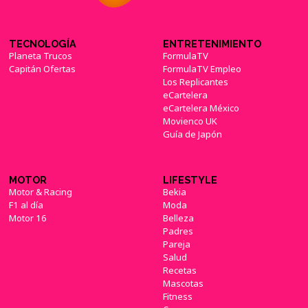
TECNOLOGÍA
ENTRETENIMIENTO
Planeta Trucos
FormulaTV
Capitán Ofertas
FormulaTV Empleo
Los Replicantes
eCartelera
eCartelera México
Movienco UK
Guía de Japón
MOTOR
LIFESTYLE
Motor & Racing
Bekia
F1 al día
Moda
Motor 16
Belleza
Padres
Pareja
Salud
Recetas
Mascotas
Fitness