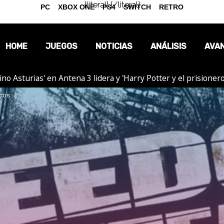
{literal}
{/literal}
PC
XBOX ONE
PS4
SWITCH
RETRO
HOME
JUEGOS
NOTICIAS
ANÁLISIS
AVA
tino Asturias' en Antena 3 lidera y 'Harry Potter y el prision
OPINIÓN
cos
REPORTAJES