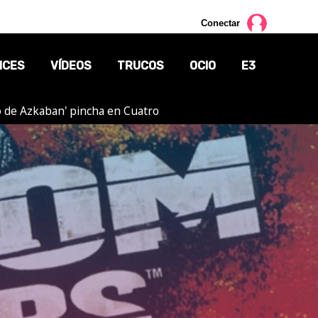
Conectar
NCES
VÍDEOS
TRUCOS
OCIO
E3
ero de Azkaban' pincha en Cuatro
CINE
TV
CÓMICS
MANGA