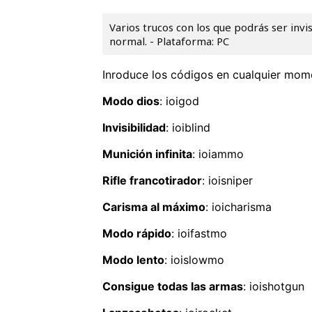
Varios trucos con los que podrás ser invi
normal. - Plataforma: PC
Inroduce los códigos en cualquier mom
Modo dios
: ioigod
Invisibilidad
: ioiblind
Munición infinita
: ioiammo
Rifle francotirador
: ioisniper
Carisma al máximo
: ioicharisma
Modo rápido
: ioifastmo
Modo lento
: ioislowmo
Consigue todas las armas
: ioishotgun