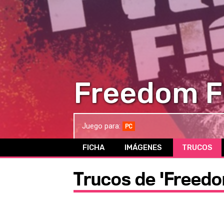
Freedom F
Juego para:
PC
FICHA
IMÁGENES
TRUCOS
Trucos de 'Freedo