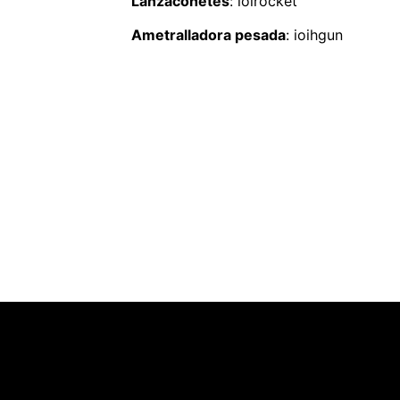
Lanzacohetes
: ioirocket
Ametralladora pesada
: ioihgun