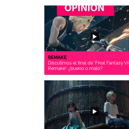
REMAKE
Discutimos el final de 'Final Fantasy VI
Remake': ¿bueno o malo?