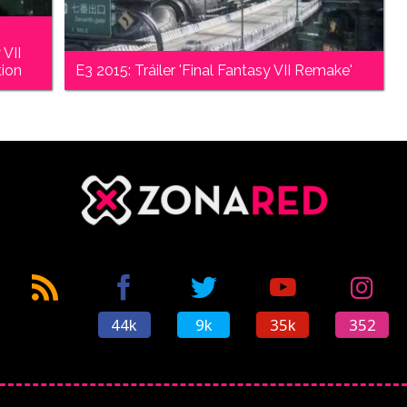
 VII
tion
E3 2015: Tráiler 'Final Fantasy VII Remake'
44k
9k
35k
352