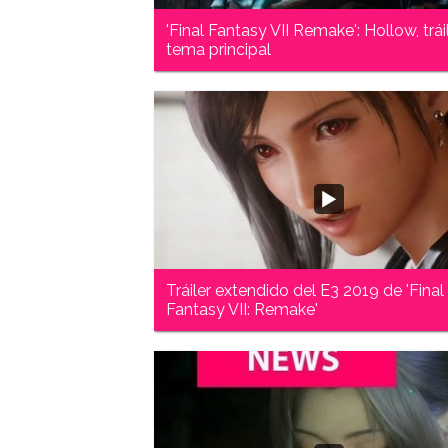
'Final Fantasy VII Remake': Hollow, trái
tema principal
Tráiler extendido del E3 2019 de 'Final
Fantasy VII: Remake'