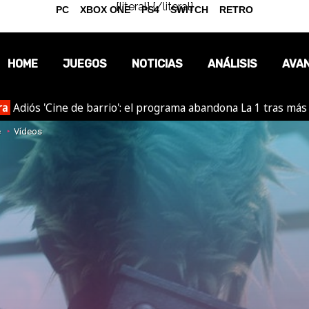
{literal}
{/literal}
PC
XBOX ONE
PS4
SWITCH
RETRO
HOME
JUEGOS
NOTICIAS
ANÁLISIS
AVA
ra
Adiós 'Cine de barrio': el programa abandona La 1 tras más
OPINIÓN
e
Vídeos
REPORTAJES