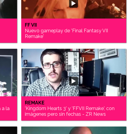
FF VII
Nuevo gameplay de 'Final Fantasy VII
Remake'
REMAKE
 a la
'Kingdom Hearts 3' y 'FFVII Remake', con
imágenes pero sin fechas - ZR News