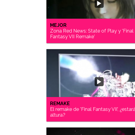
MEJOR
Zona Red News: State of Play y 'Final
Fantasy VII Remake'
REMAKE
El remake de 'Final Fantasy VII', ¿estará
altura?