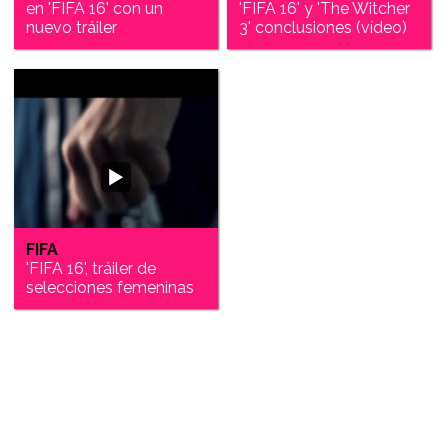
en 'FIFA 16' con un
'FIFA 16' y 'The Witcher
nuevo tráiler
3' conclusiones (vídeo)
FIFA
'FIFA 16', tráiler de
selecciones femeninas