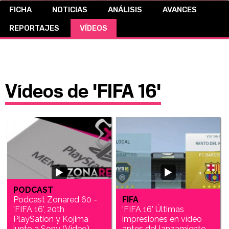
FICHA
NOTICIAS
ANÁLISIS
AVANCES
CÓMICS
REPORTAJES
VÍDEOS
MANGA
Vídeos de 'FIFA 16'
PODCAST
Podcast Zonared 60 -
FIFA
'FIFA 16', 20th
'FIFA 16' Últimas
PlaySation y Kojima
impresiones en vídeo
junto a Sony (Vídeo)
antes del lanzamiento