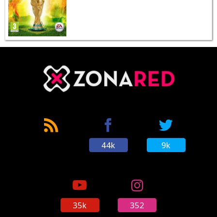
44k
9k
35k
352