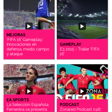
MEJORAS
'FIFA 16' Gameplay:
Innovaciones en
GAMEPLAY
defensa, medio campo
E3 2015 - Tráiler 'FIFA
y ataque
16'
EA SPORTS
La Selección Española
PODCAST
Femenina se presenta
Zonared Podcast 046: