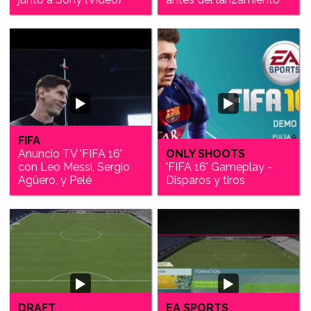
FIFA
Anuncio TV 'FIFA 16'
ONLY SHOOTS
con Leo Messi, Sergio
'FIFA 16' Gameplay -
Agüero, y Pelé
Disparos y tiros
DRAFT
EA SPORTS