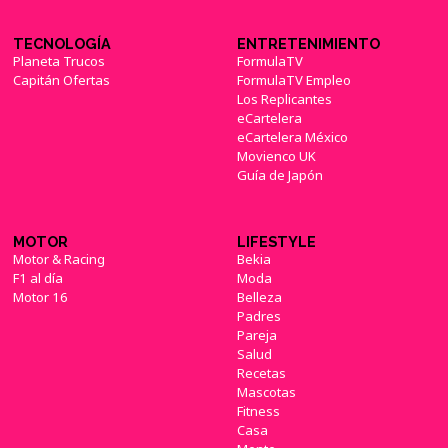
TECNOLOGÍA
ENTRETENIMIENTO
Planeta Trucos
FormulaTV
Capitán Ofertas
FormulaTV Empleo
Los Replicantes
eCartelera
eCartelera México
Movienco UK
Guía de Japón
MOTOR
LIFESTYLE
Motor & Racing
Bekia
F1 al día
Moda
Motor 16
Belleza
Padres
Pareja
Salud
Recetas
Mascotas
Fitness
Casa