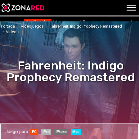
{literal}
{/literal}
Conec
Audiencias
'¡A todo tren! Destino Asturias' en Ant
Portada
Videojuegos
Fahrenheit: Indigo Prophecy Remastered
Vídeos
JUEGOS
HOME
Fahrenheit: Indigo
NOTICIAS
ANÁLISIS
Prophecy Remastered
OPINIÓN
AVANCES
VÍDEOS
REPORTAJES
TRUCOS
OCIO
CINE
E3
Juego para:
TV
PC
iPad
iPhone
Mac