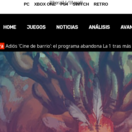
{literal}
{/literal}
PC
XBOX ONE
PS4
SWITCH
RETRO
HOME
JUEGOS
NOTICIAS
ANÁLISIS
AVA
ra
Adiós 'Cine de barrio': el programa abandona La 1 tras más
OPINIÓN
REPORTAJES