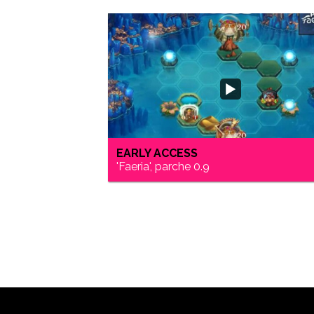
EARLY ACCESS
'Faeria', parche 0.9