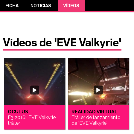
FICHA
NOTICIAS
VÍDEOS
CÓMICS
MANGA
Vídeos de 'EVE Valkyrie'
OCULUS
REALIDAD VIRTUAL
E3 2016: 'EVE Valkyrie'
Tráiler de lanzamiento
tráiler
de 'EVE Valkyrie'