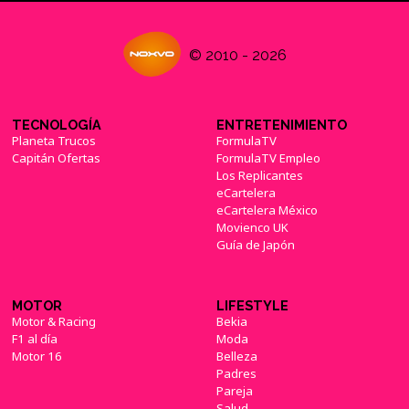
© 2010 - 2026
TECNOLOGÍA
ENTRETENIMIENTO
Planeta Trucos
FormulaTV
Capitán Ofertas
FormulaTV Empleo
Los Replicantes
eCartelera
eCartelera México
Movienco UK
Guía de Japón
MOTOR
LIFESTYLE
Motor & Racing
Bekia
F1 al día
Moda
Motor 16
Belleza
Padres
Pareja
Salud