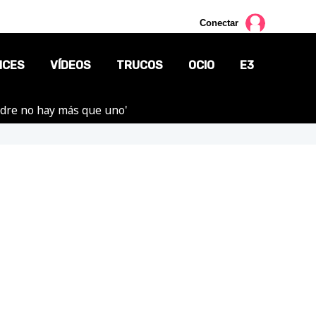
Conectar
NCES
VÍDEOS
TRUCOS
OCIO
E3
adre no hay más que uno'
CINE
TV
CÓMICS
MANGA