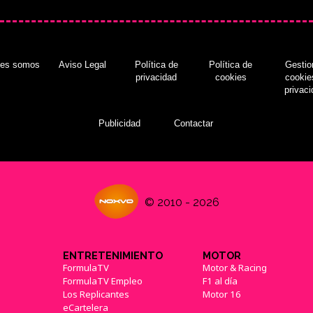
nes somos
Aviso Legal
Política de
Política de
Gestio
privacidad
cookies
cookie
privac
Publicidad
Contactar
© 2010 - 2026
ENTRETENIMIENTO
MOTOR
FormulaTV
Motor & Racing
FormulaTV Empleo
F1 al día
Los Replicantes
Motor 16
eCartelera