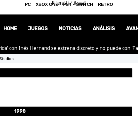
{literal}
{/literal}
PC
XBOX ONE
PS4
SWITCH
RETRO
HOME
JUEGOS
NOTICIAS
ANÁLISIS
AVA
ida' con Inés Hernand se estrena discreto y no puede con 'P
OPINIÓN
Studios
REPORTAJES
1998