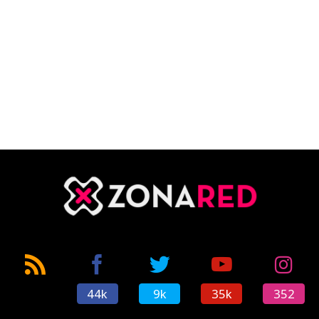
44k
9k
35k
352