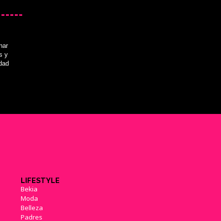
nar
s y
idad
LIFESTYLE
Bekia
Moda
Belleza
Padres