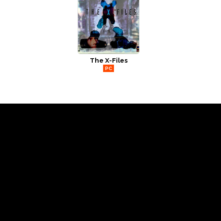
The X-Files
PC