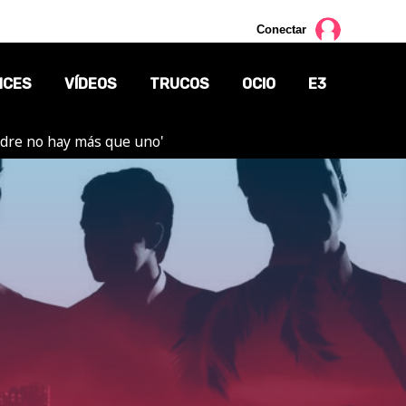
Conectar
NCES
VÍDEOS
TRUCOS
OCIO
E3
adre no hay más que uno'
CINE
TV
CÓMICS
MANGA