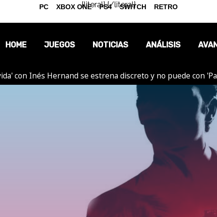
{literal}
{/literal}
PC
XBOX ONE
PS4
SWITCH
RETRO
HOME
JUEGOS
NOTICIAS
ANÁLISIS
AVA
ida' con Inés Hernand se estrena discreto y no puede con 'P
OPINIÓN
REPORTAJES