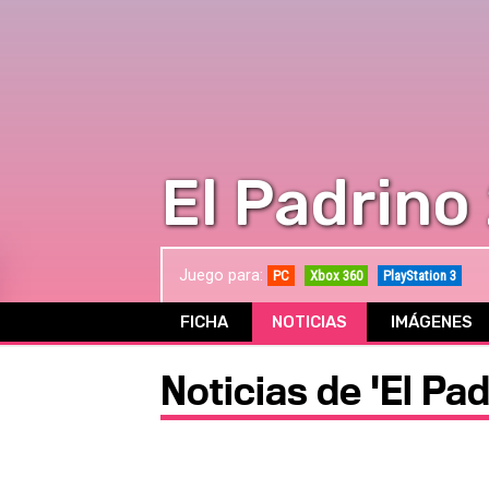
El Padrino
Juego para:
PC
Xbox 360
PlayStation 3
FICHA
NOTICIAS
IMÁGENES
Noticias de 'El Pad