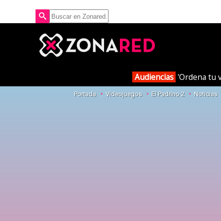
Audiencias
'Ordena tu v
Portada
Videojuegos
El Padrino 2
Noticias