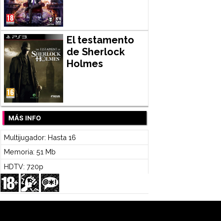
El testamento
de Sherlock
Holmes
MÁS INFO
Multijugador: Hasta 16
Memoria: 51 Mb
HDTV: 720p