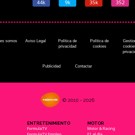
44k
9k
35k
352
nes somos
Aviso Legal
Política de
Política de
Gestio
privacidad
cookies
cookie
privac
Publicidad
Contactar
© 2010 - 2026
ENTRETENIMIENTO
MOTOR
FormulaTV
Motor & Racing
FormulaTV Empleo
F1 al día