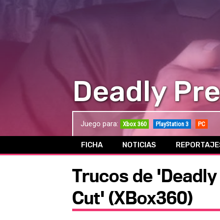
Deadly Pre
Juego para:
Xbox 360
PlayStation 3
PC
FICHA
NOTICIAS
REPORTAJE
Trucos de 'Deadly
Cut' (XBox360)