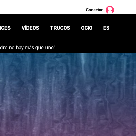
Conectar
NCES
VÍDEOS
TRUCOS
OCIO
E3
adre no hay más que uno'
CINE
TV
CÓMICS
MANGA