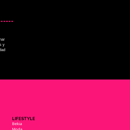
nar
s y
idad
LIFESTYLE
Bekia
Moda