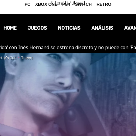
{literal}
{/literal}
PC
XBOX ONE
PS4
SWITCH
RETRO
HOME
JUEGOS
NOTICIAS
ANÁLISIS
AVA
ida' con Inés Hernand se estrena discreto y no puede con 'P
OPINIÓN
tor's Cut
Trucos
REPORTAJES