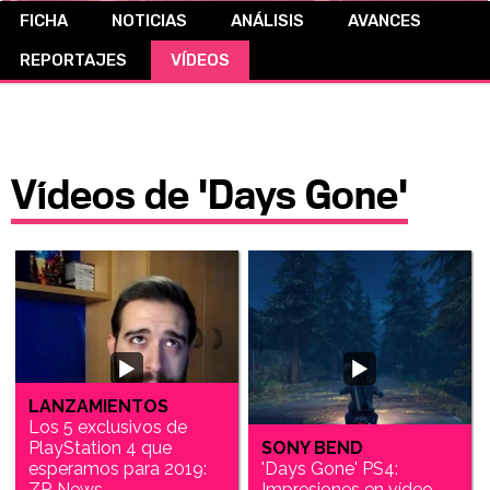
FICHA
NOTICIAS
ANÁLISIS
AVANCES
CÓMICS
REPORTAJES
VÍDEOS
MANGA
Vídeos de 'Days Gone'
LANZAMIENTOS
Los 5 exclusivos de
PlayStation 4 que
SONY BEND
esperamos para 2019:
'Days Gone' PS4:
ZR News
Impresiones en vídeo