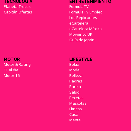
TECNOLOGÍA
ENTRETENIMIENTO
Planeta Trucos
FormulaTV
Capitán Ofertas
FormulaTV Empleo
Los Replicantes
eCartelera
eCartelera México
Movienco UK
Guía de Japón
MOTOR
LIFESTYLE
Motor & Racing
Bekia
F1 al día
Moda
Motor 16
Belleza
Padres
Pareja
Salud
Recetas
Mascotas
Fitness
Casa
Mente