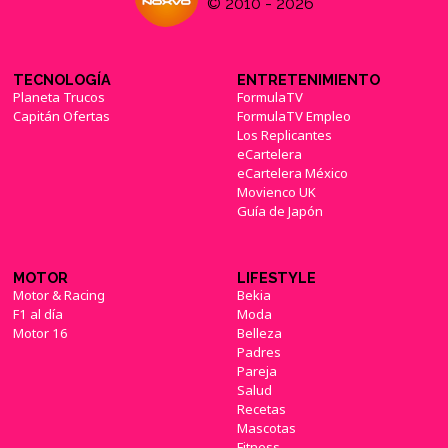
© 2010 - 2026
TECNOLOGÍA
ENTRETENIMIENTO
Planeta Trucos
FormulaTV
Capitán Ofertas
FormulaTV Empleo
Los Replicantes
eCartelera
eCartelera México
Movienco UK
Guía de Japón
MOTOR
LIFESTYLE
Motor & Racing
Bekia
F1 al día
Moda
Motor 16
Belleza
Padres
Pareja
Salud
Recetas
Mascotas
Fitness