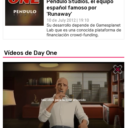
Pendulo Studios, el equipo
español famoso por
'Runaway'
10 de July 2012 | 19:10
Su desarrollo depende de Gamesplanet
Lab que es una conocida plataforma de
financiación crowd-funding.
Vídeos de Day One
Haz click para activar el sonido
Loaded
:
100.00%
/
Unmute