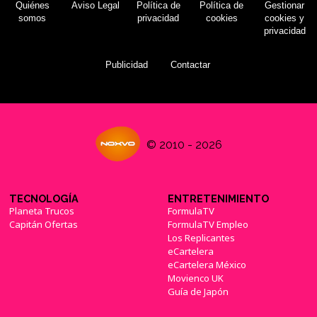
Quiénes
Aviso Legal
Política de
Política de
Gestionar
somos
privacidad
cookies
cookies y
privacidad
Publicidad
Contactar
© 2010 - 2026
TECNOLOGÍA
ENTRETENIMIENTO
Planeta Trucos
FormulaTV
Capitán Ofertas
FormulaTV Empleo
Los Replicantes
eCartelera
eCartelera México
Movienco UK
Guía de Japón