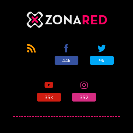
44k
9k
35k
352