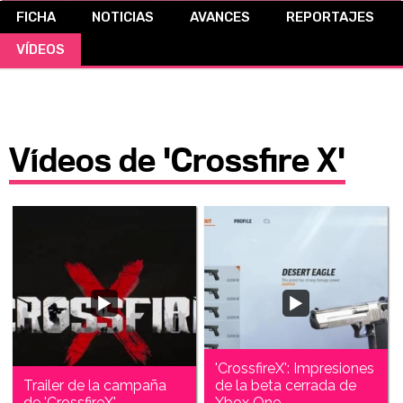
FICHA
NOTICIAS
AVANCES
REPORTAJES
CÓMICS
VÍDEOS
MANGA
Vídeos de 'Crossfire X'
'CrossfireX': Impresiones
Trailer de la campaña
de la beta cerrada de
de 'CrossfireX'
Xbox One