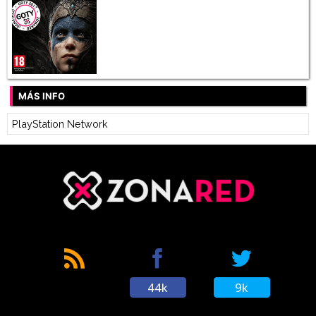
MÁS INFO
PlayStation Network
44k
9k