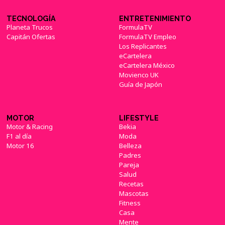
TECNOLOGÍA
ENTRETENIMIENTO
Planeta Trucos
FormulaTV
Capitán Ofertas
FormulaTV Empleo
Los Replicantes
eCartelera
eCartelera México
Movienco UK
Guía de Japón
MOTOR
LIFESTYLE
Motor & Racing
Bekia
F1 al día
Moda
Motor 16
Belleza
Padres
Pareja
Salud
Recetas
Mascotas
Fitness
Casa
Mente