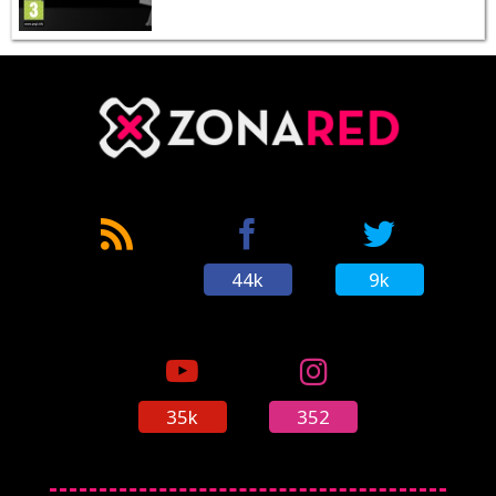
44k
9k
35k
352