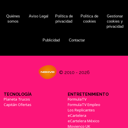
Quiénes
Aviso Legal
Política de
Política de
Gestionar
somos
privacidad
cookies
cookies y
privacidad
Publicidad
Contactar
© 2010 - 2026
TECNOLOGÍA
ENTRETENIMIENTO
Planeta Trucos
FormulaTV
Capitán Ofertas
FormulaTV Empleo
Los Replicantes
eCartelera
eCartelera México
Movienco UK