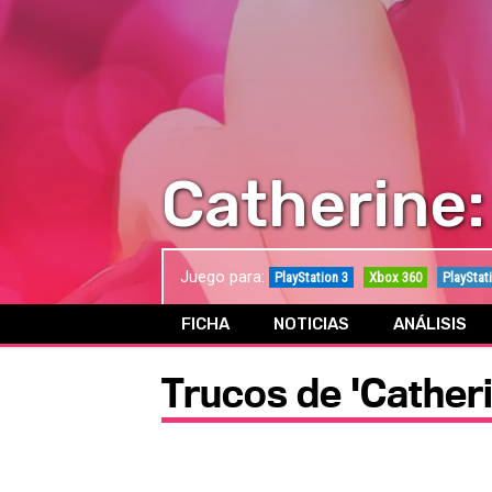
Catherine:
Juego para:
PlayStation 3
Xbox 360
PlayStat
FICHA
NOTICIAS
ANÁLISIS
Trucos de 'Catheri