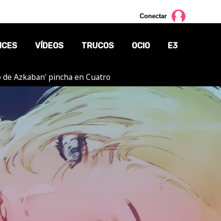
Conectar
NCES
VÍDEOS
TRUCOS
OCIO
E3
ero de Azkaban' pincha en Cuatro
CINE
TV
CÓMICS
MANGA