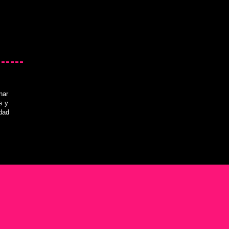
nar
s y
idad