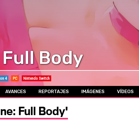
 Full Body
ion 4
PC
Nintendo Switch
AVANCES
REPORTAJES
IMÁGENES
VÍDEOS
ne: Full Body'