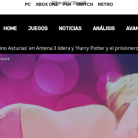
{literal}
{/literal}
PC
XBOX ONE
PS4
SWITCH
RETRO
HOME
JUEGOS
NOTICIAS
ANÁLISIS
AVA
tino Asturias' en Antena 3 lidera y 'Harry Potter y el prision
OPINIÓN
rucos
REPORTAJES