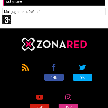
MÁS INFO
Multijugador: 4 (offline)
44k
9k
35k
352