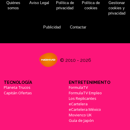
Quiénes
Aviso Legal
Política de
Política de
Gestionar
somos
privacidad
cookies
cookies y
privacidad
Publicidad
Contactar
© 2010 - 2026
TECNOLOGÍA
ENTRETENIMIENTO
Planeta Trucos
FormulaTV
Capitán Ofertas
FormulaTV Empleo
Los Replicantes
eCartelera
eCartelera México
Movienco UK
Guía de Japón