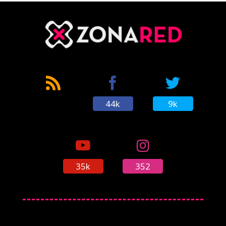
44k
9k
35k
352