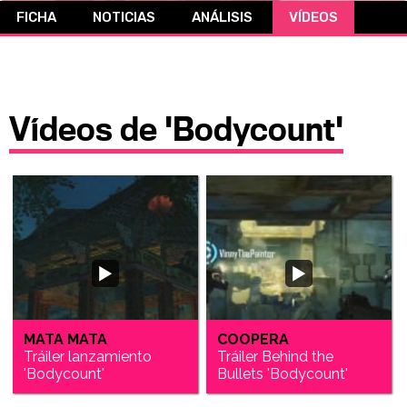
FICHA
NOTICIAS
ANÁLISIS
VÍDEOS
CÓMICS
MANGA
Vídeos de 'Bodycount'
MATA MATA
COOPERA
Tráiler lanzamiento
Tráiler Behind the
'Bodycount'
Bullets 'Bodycount'