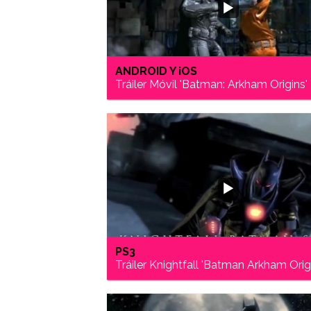
ANDROID Y iOS
Tráiler Móvil 'Batman: Arkham Origins'
PS3
Tráiler Knightfall 'Batman Arkham Orig