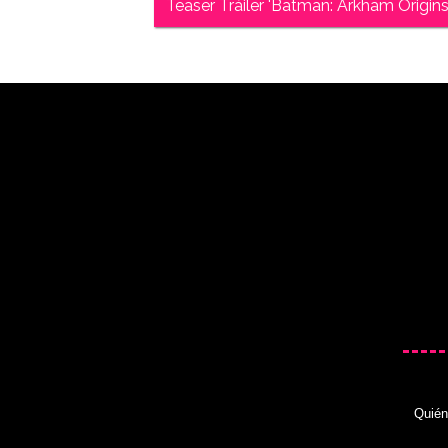
Teaser Tráiler 'Batman: Arkham Origins
Quié