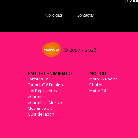
privac
Publicidad
Contactar
© 2010 - 2026
ENTRETENIMIENTO
MOTOR
FormulaTV
Motor & Racing
FormulaTV Empleo
F1 al día
Los Replicantes
Motor 16
eCartelera
eCartelera México
Movienco UK
Guía de Japón