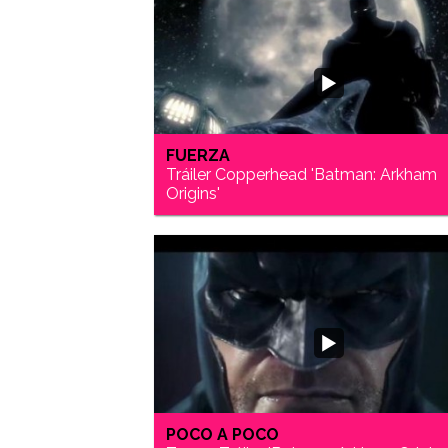
FUERZA
Tráiler Copperhead 'Batman: Arkham
Origins'
POCO A POCO