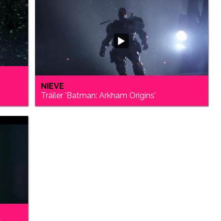
NIEVE
Tráiler 'Batman: Arkham Origins'