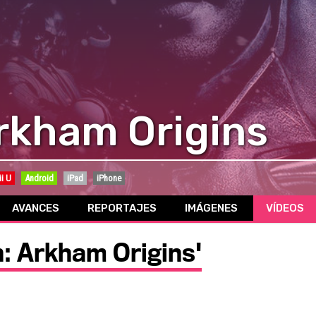
rkham Origins
i U
Android
iPad
iPhone
AVANCES
REPORTAJES
IMÁGENES
VÍDEOS
: Arkham Origins'