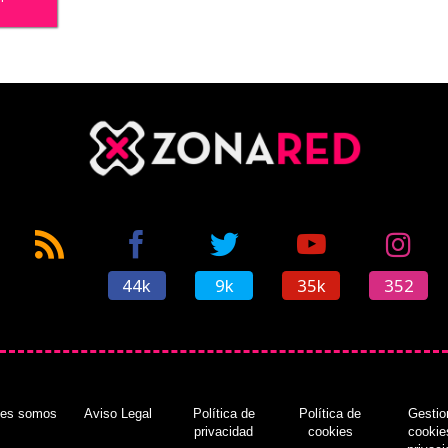
'
44k
9k
35k
352
nes somos
Aviso Legal
Política de
Política de
Gestio
privacidad
cookies
cookie