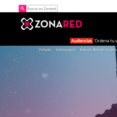
Audiencias
'Ordena tu v
Portada
Videojuegos
Batman: Arkham Origins