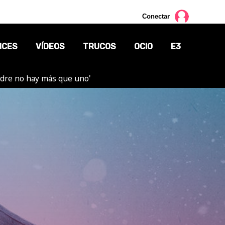
Conectar
NCES
VÍDEOS
TRUCOS
OCIO
E3
adre no hay más que uno'
CINE
TV
CÓMICS
MANGA