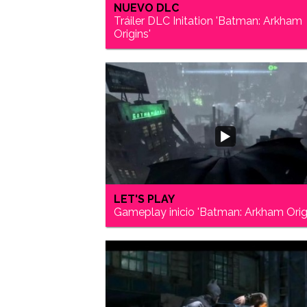
NUEVO DLC
Tráiler DLC Initation 'Batman: Arkham
Origins'
LET'S PLAY
Gameplay inicio 'Batman: Arkham Orig