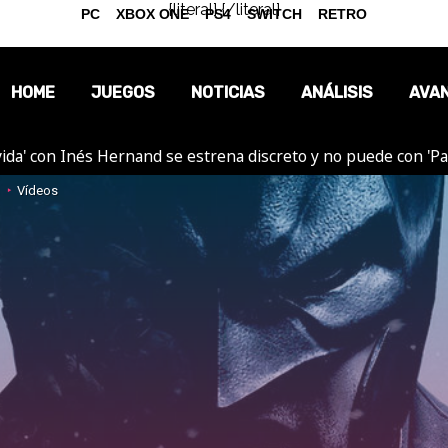
{literal}
{/literal}
PC
XBOX ONE
PS4
SWITCH
RETRO
HOME
JUEGOS
NOTICIAS
ANÁLISIS
AVA
ida' con Inés Hernand se estrena discreto y no puede con 'P
OPINIÓN
Vídeos
REPORTAJES