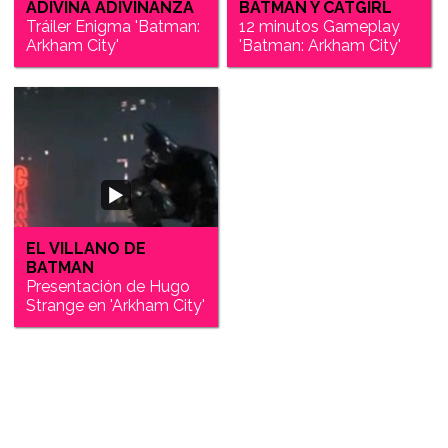
ADIVINA ADIVINANZA
BATMAN Y CATGIRL
Tráiler Enigma 'Batman:
12 minutos Gameplay
Arkham City'
'Batman: Arkham City'
EL VILLANO DE
BATMAN
Presentación de Hugo
Strange en 'Arkham City'