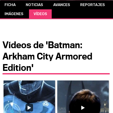
FICHA
NOTICIAS
AVANCES
REPORTAJES
CÓMICS
IMÁGENES
VÍDEOS
MANGA
Vídeos de 'Batman:
Arkham City Armored
Edition'