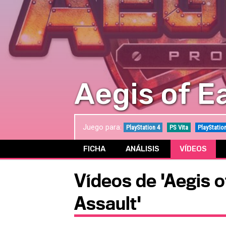
Aegis of E
Juego para:
PlayStation 4
PS Vita
PlayStatio
FICHA
ANÁLISIS
VÍDEOS
Vídeos de 'Aegis 
Assault'