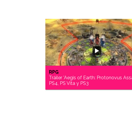
RPG
Tráiler 'Aegis of Earth: Protonovus Assa
PS4, PS Vita y PS3