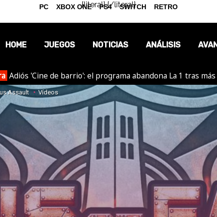
{literal}
{/literal}
PC
XBOX ONE
PS4
SWITCH
RETRO
HOME
JUEGOS
NOTICIAS
ANÁLISIS
AVA
ra
Adiós 'Cine de barrio': el programa abandona La 1 tras más
OPINIÓN
vus Assault
Vídeos
REPORTAJES