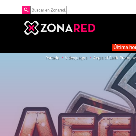
Última ho
Portada
Videojuegos
Aegis of Earth: Protono