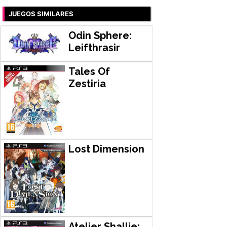
JUEGOS SIMILARES
Odin Sphere:
Leifthrasir
Tales Of
Zestiria
Lost Dimension
Atelier Shallie: