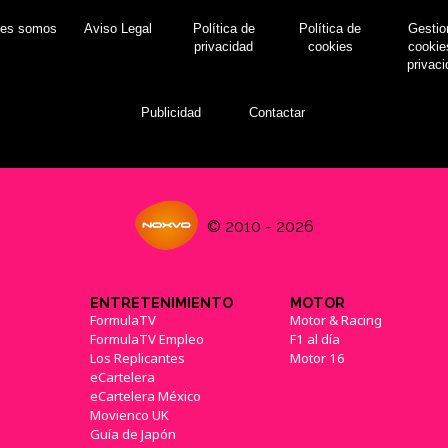
nes somos
Aviso Legal
Política de
Política de
Gestio
privacidad
cookies
cookie
privac
Publicidad
Contactar
© 2010 - 2026
ENTRETENIMIENTO
MOTOR
FormulaTV
Motor & Racing
FormulaTV Empleo
F1 al día
Los Replicantes
Motor 16
eCartelera
eCartelera México
Movienco UK
Guía de Japón