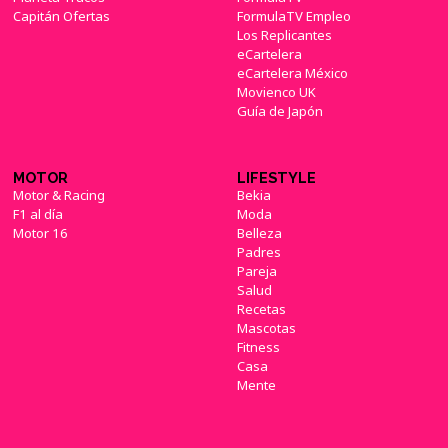
Capitán Ofertas
FormulaTV Empleo
Los Replicantes
eCartelera
eCartelera México
Movienco UK
Guía de Japón
MOTOR
LIFESTYLE
Motor & Racing
Bekia
F1 al día
Moda
Motor 16
Belleza
Padres
Pareja
Salud
Recetas
Mascotas
Fitness
Casa
Mente