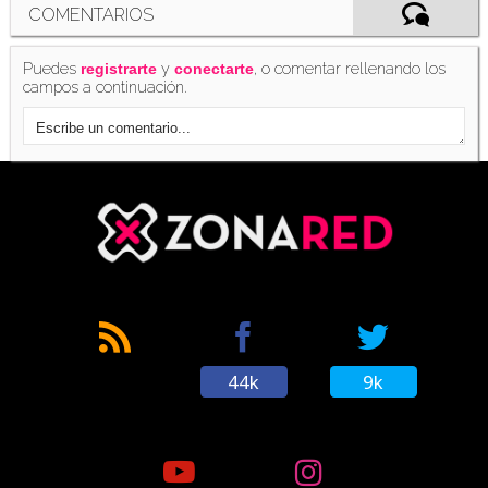
COMENTARIOS
Puedes
y
, o comentar rellenando los
registrarte
conectarte
campos a continuación.
44k
9k