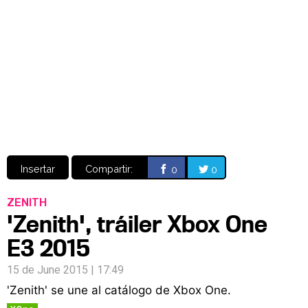
Video
CÓMICS
MANGA
Insertar
Compartir:
0
0
ZENITH
'Zenith', tráiler Xbox One
E3 2015
15 de June 2015 | 17:49
'Zenith' se une al catálogo de Xbox One.