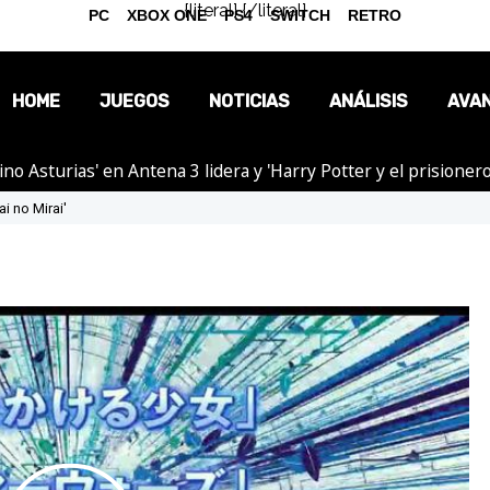
{literal}
{/literal}
PC
XBOX ONE
PS4
SWITCH
RETRO
HOME
JUEGOS
NOTICIAS
ANÁLISIS
AVA
tino Asturias' en Antena 3 lidera y 'Harry Potter y el prision
OPINIÓN
ai no Mirai'
REPORTAJES