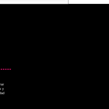
nar
s y
idad