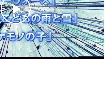
Play
Video