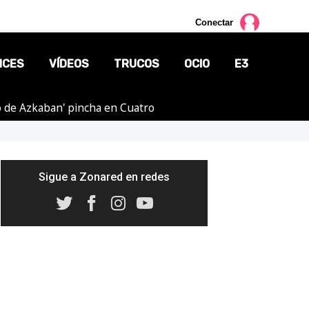
Conectar
NCES
VÍDEOS
TRUCOS
OCIO
E3
ero de Azkaban' pincha en Cuatro
CINE
TV
CÓMICS
Sigue a Zonared en redes
MANGA