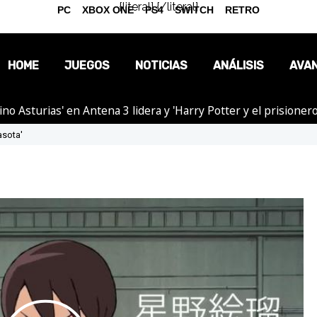
{literal}
{/literal}
PC
XBOX ONE
PS4
SWITCH
RETRO
HOME
JUEGOS
NOTICIAS
ANÁLISIS
AVA
tino Asturias' en Antena 3 lidera y 'Harry Potter y el prision
OPINIÓN
asota'
REPORTAJES