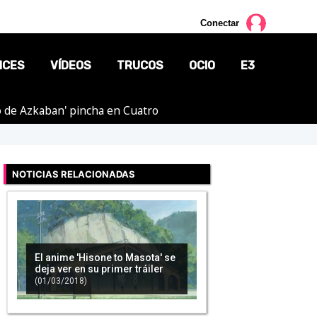
Conectar
NCES
VÍDEOS
TRUCOS
OCIO
E3
ero de Azkaban' pincha en Cuatro
CINE
TV
NOTICIAS RELACIONADAS
CÓMICS
MANGA
El anime 'Hisone to Masota' se
deja ver en su primer tráiler
(01/03/2018)