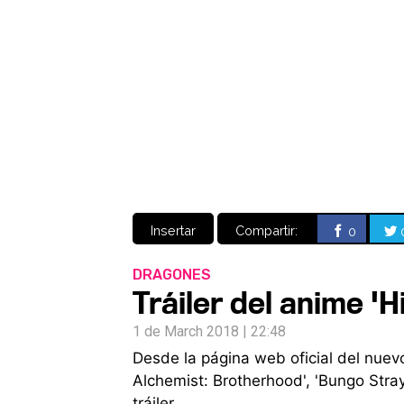
Insertar
Compartir:
0
DRAGONES
Tráiler del anime '
1 de March 2018 | 22:48
Desde la página web oficial del nuev
Alchemist: Brotherhood', 'Bungo Stray
tráiler.