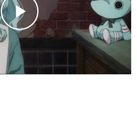
Play
Video