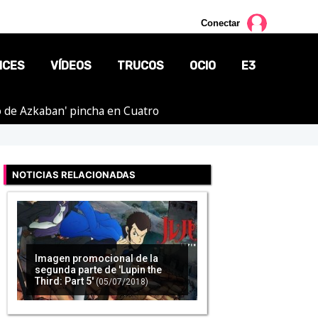
Conectar
NCES
VÍDEOS
TRUCOS
OCIO
E3
ero de Azkaban' pincha en Cuatro
CINE
TV
NOTICIAS RELACIONADAS
CÓMICS
MANGA
Imagen promocional de la
segunda parte de 'Lupin the
Third: Part 5'
(05/07/2018)