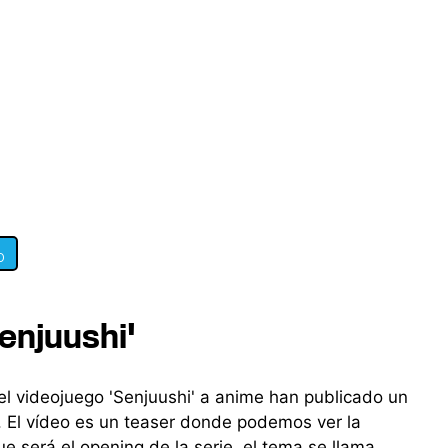
0
enjuushi'
l videojuego 'Senjuushi' a anime han publicado un
. El vídeo es un teaser donde podemos ver la
ue será el opening de la serie, el tema se llama