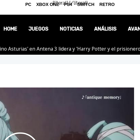
{literal}
{/literal}
PC
XBOX ONE
PS4
SWITCH
RETRO
HOME
JUEGOS
NOTICIAS
ANÁLISIS
AVA
tino Asturias' en Antena 3 lidera y 'Harry Potter y el prision
OPINIÓN
REPORTAJES