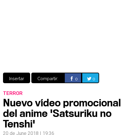
Video
CÓMICS
MANGA
Insertar
Compartir:
0
0
TERROR
Nuevo vídeo promocional
del anime 'Satsuriku no
Tenshi'
20 de June 2018 | 19:36