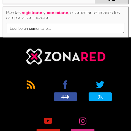
Puedes
y
, o comentar rellenando los
registrarte
conectarte
campos a continuación.
44k
9k