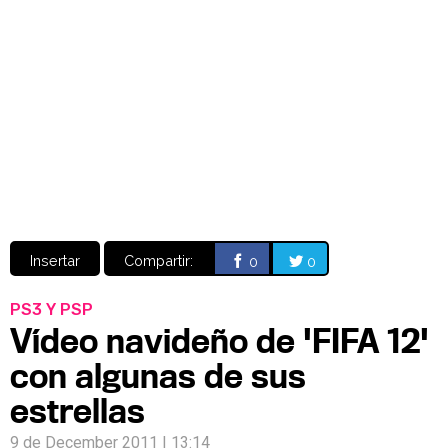
Video
CÓMICS
MANGA
Insertar
Compartir:
0
0
PS3 Y PSP
Vídeo navideño de 'FIFA 12'
con algunas de sus
estrellas
9 de December 2011 | 13:14