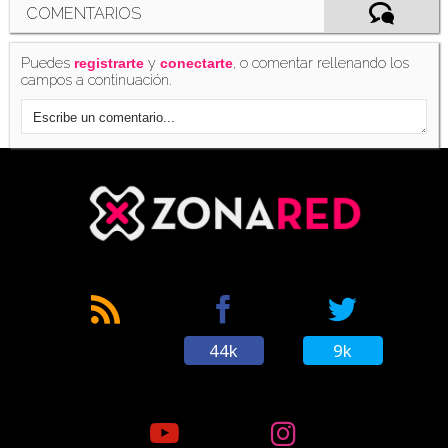
COMENTARIOS
Puedes
y
, o comentar rellenando los
registrarte
conectarte
campos a continuación.
44k
9k