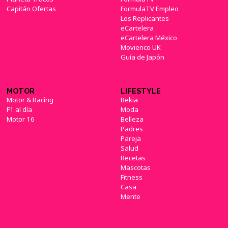
Capitán Ofertas
FormulaTV Empleo
Los Replicantes
eCartelera
eCartelera México
Movienco UK
Guía de Japón
MOTOR
LIFESTYLE
Motor & Racing
Bekia
F1 al día
Moda
Motor 16
Belleza
Padres
Pareja
Salud
Recetas
Mascotas
Fitness
Casa
Mente