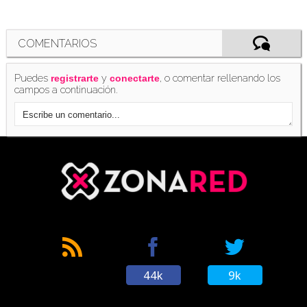
COMENTARIOS
Puedes
y
, o comentar rellenando los
registrarte
conectarte
campos a continuación.
44k
9k