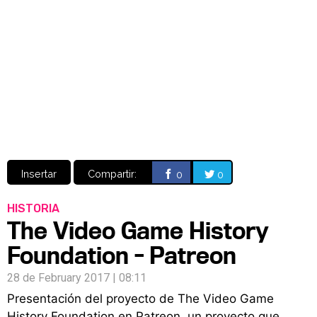
Video
CÓMICS
MANGA
Insertar
Compartir:
0
0
HISTORIA
The Video Game History
Foundation - Patreon
28 de February 2017 | 08:11
Presentación del proyecto de The Video Game
History Foundation en Patreon, un proyecto que