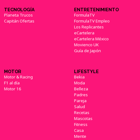
TECNOLOGÍA
ENTRETENIMIENTO
Planeta Trucos
FormulaTV
Capitán Ofertas
FormulaTV Empleo
Los Replicantes
eCartelera
eCartelera México
Movienco UK
Guía de Japón
MOTOR
LIFESTYLE
Motor & Racing
Bekia
F1 al día
Moda
Motor 16
Belleza
Padres
Pareja
Salud
Recetas
Mascotas
Fitness
Casa
Mente