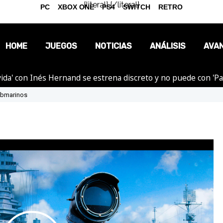
{literal}
{/literal}
PC
XBOX ONE
PS4
SWITCH
RETRO
HOME
JUEGOS
NOTICIAS
ANÁLISIS
AVA
ida' con Inés Hernand se estrena discreto y no puede con 'P
OPINIÓN
Submarinos
REPORTAJES