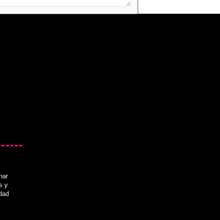
nar
s y
idad