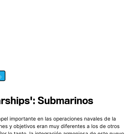
0
arships': Submarinos
el importante en las operaciones navales de la
nes y objetivos eran muy diferentes a los de otros
Por lo tanto, la integración armoniosa de este nuevo