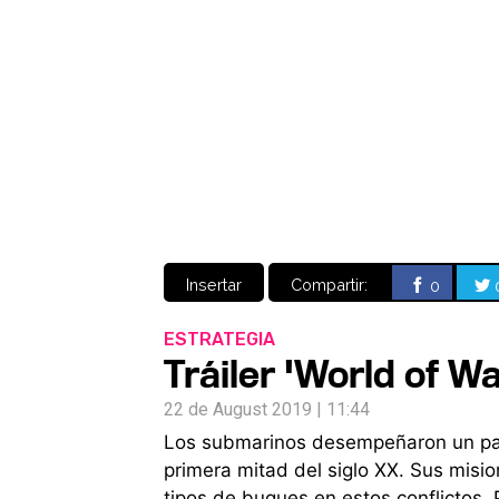
Insertar
Compartir:
0
ESTRATEGIA
Tráiler 'World of W
22 de August 2019 | 11:44
Los submarinos desempeñaron un pap
primera mitad del siglo XX. Sus misio
tipos de buques en estos conflictos. 