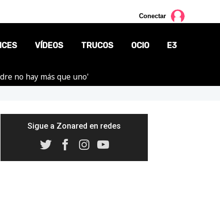
Conectar
NCES
VÍDEOS
TRUCOS
OCIO
E3
adre no hay más que uno'
CINE
TV
CÓMICS
Sigue a Zonared en redes
MANGA