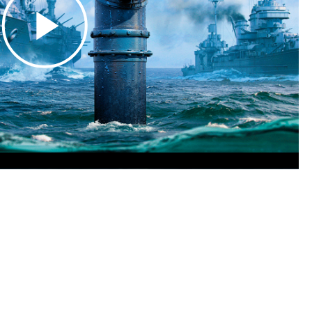
Play
Video