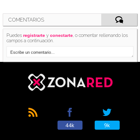
COMENTARIOS
Puedes
y
, o comentar rellenando los
registrarte
conectarte
campos a continuación.
44k
9k