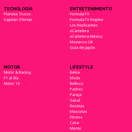
TECNOLOGÍA
ENTRETENIMIENTO
Planeta Trucos
FormulaTV
Capitán Ofertas
FormulaTV Empleo
Los Replicantes
eCartelera
eCartelera México
Movienco UK
Guía de Japón
MOTOR
LIFESTYLE
Motor & Racing
Bekia
F1 al día
Moda
Motor 16
Belleza
Padres
Pareja
Salud
Recetas
Mascotas
Fitness
Casa
Mente