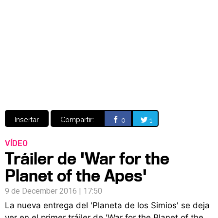
Video
CÓMICS
MANGA
Insertar
Compartir:
0
1
VÍDEO
Tráiler de 'War for the
Planet of the Apes'
9 de December 2016 | 17:50
La nueva entrega del 'Planeta de los Simios' se deja
ver en el primer tráiler de 'War for the Planet of the