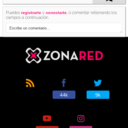
Puedes
y
, o comentar rellenando los
registrarte
conectarte
campos a continuación.
44k
9k