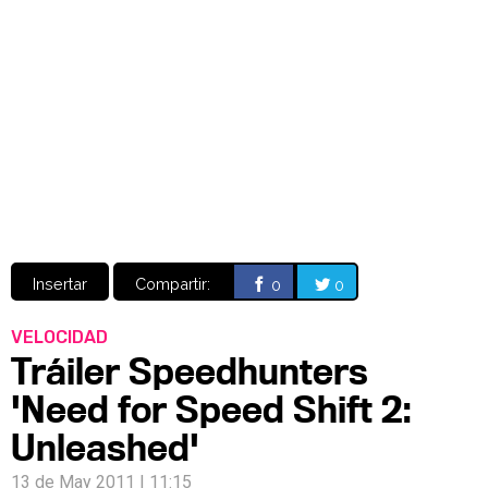
Video
CÓMICS
MANGA
Insertar
Compartir:
0
0
VELOCIDAD
Tráiler Speedhunters
'Need for Speed Shift 2:
Unleashed'
13 de May 2011 | 11:15