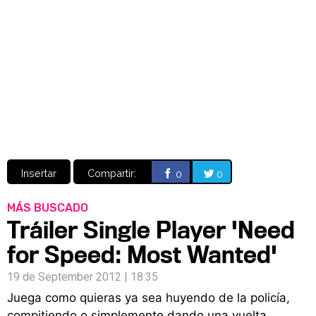
Video
CÓMICS
MANGA
Insertar
Compartir:
0
0
MÁS BUSCADO
Tráiler Single Player 'Need
for Speed: Most Wanted'
19 de September 2012 | 18:35
Juega como quieras ya sea huyendo de la policía,
compitiendo o simplemente dando una vuelta