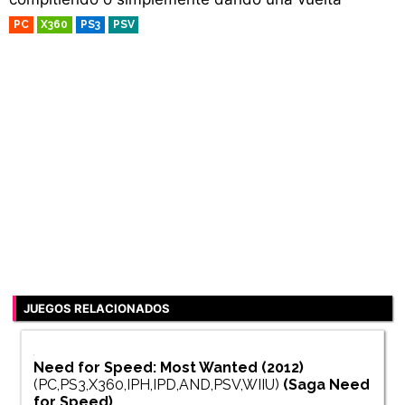
PC
X360
PS3
PSV
RETRO
JUEGOS RELACIONADOS
Need for Speed: Most Wanted (2012)
(PC,PS3,X360,IPH,IPD,AND,PSV,WIIU)
(Saga
Need
for Speed
)