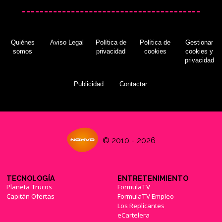
Quiénes
Aviso Legal
Política de
Política de
Gestionar
somos
privacidad
cookies
cookies y
privacidad
Publicidad
Contactar
© 2010 - 2026
TECNOLOGÍA
ENTRETENIMIENTO
Planeta Trucos
FormulaTV
Capitán Ofertas
FormulaTV Empleo
Los Replicantes
eCartelera