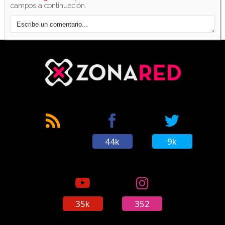
campos a continuación.
44k
9k
35k
352