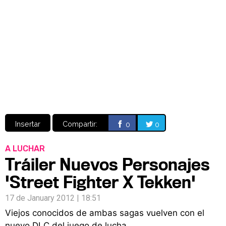
Video
CÓMICS
MANGA
Insertar
Compartir:
0
0
A LUCHAR
Tráiler Nuevos Personajes
'Street Fighter X Tekken'
17 de January 2012 | 18:51
Viejos conocidos de ambas sagas vuelven con el
nuevo DLC del juego de lucha