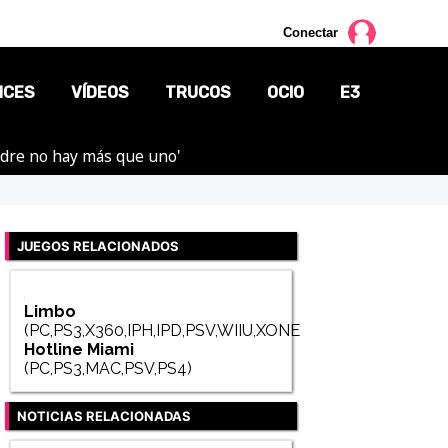
Conectar
NCES
VÍDEOS
TRUCOS
OCIO
E3
adre no hay más que uno'
CINE
TV
JUEGOS RELACIONADOS
CÓMICS
MANGA
Limbo
(PC,PS3,X360,IPH,IPD,PSV,WIIU,XONE,SWITCH)
Hotline Miami
(PC,PS3,MAC,PSV,PS4)
NOTICIAS RELACIONADAS