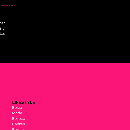
nar
s y
idad
LIFESTYLE
Bekia
Moda
Belleza
Padres
Pareja