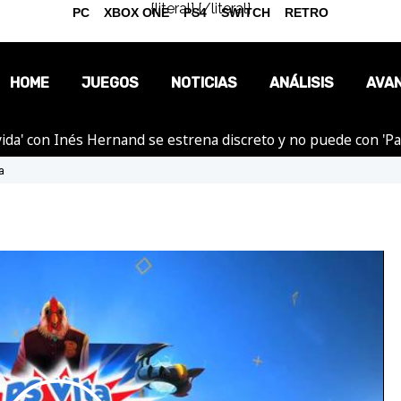
{literal}
{/literal}
PC
XBOX ONE
PS4
SWITCH
RETRO
HOME
JUEGOS
NOTICIAS
ANÁLISIS
AVA
ida' con Inés Hernand se estrena discreto y no puede con 'P
OPINIÓN
a
REPORTAJES