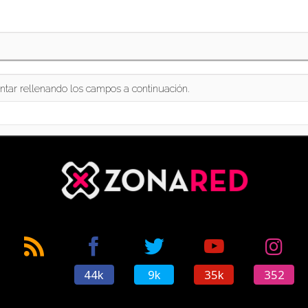
ntar rellenando los campos a continuación.
44k
9k
35k
352