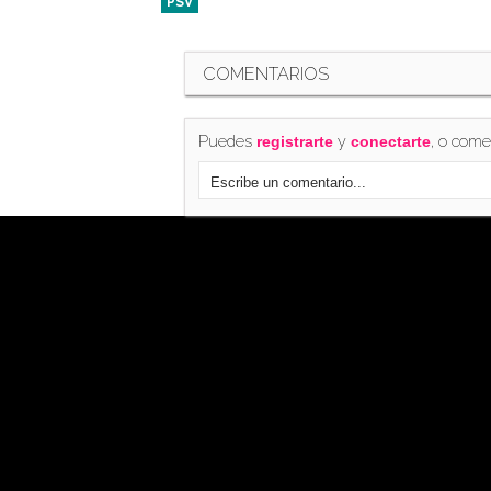
PSV
COMENTARIOS
Puedes
y
, o come
registrarte
conectarte