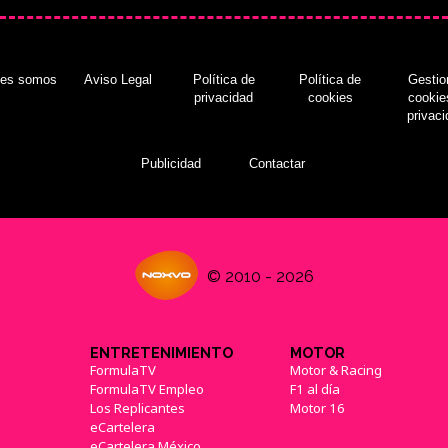
nes somos
Aviso Legal
Política de
Política de
Gestio
privacidad
cookies
cookie
privac
Publicidad
Contactar
© 2010 - 2026
ENTRETENIMIENTO
MOTOR
FormulaTV
Motor & Racing
FormulaTV Empleo
F1 al día
Los Replicantes
Motor 16
eCartelera
eCartelera México