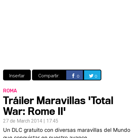
Video
CÓMICS
MANGA
Insertar
Compartir:
0
0
ROMA
Tráiler Maravillas 'Total
War: Rome II'
27 de March 2014 | 17:45
Un DLC gratuito con diversas maravillas del Mundo
que conquistar en nuestro avance