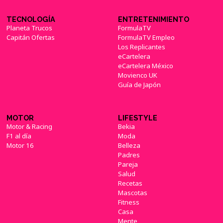
TECNOLOGÍA
ENTRETENIMIENTO
Planeta Trucos
FormulaTV
Capitán Ofertas
FormulaTV Empleo
Los Replicantes
eCartelera
eCartelera México
Movienco UK
Guía de Japón
MOTOR
LIFESTYLE
Motor & Racing
Bekia
F1 al día
Moda
Motor 16
Belleza
Padres
Pareja
Salud
Recetas
Mascotas
Fitness
Casa
Mente