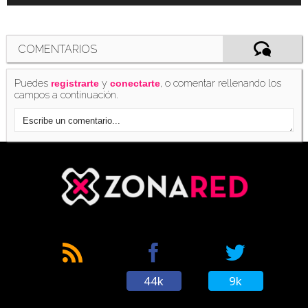
COMENTARIOS
Puedes
y
, o comentar rellenando los
registrarte
conectarte
campos a continuación.
44k
9k