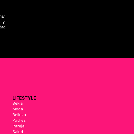
nar
s y
idad
LIFESTYLE
Bekia
Moda
Belleza
Padres
Pareja
Salud