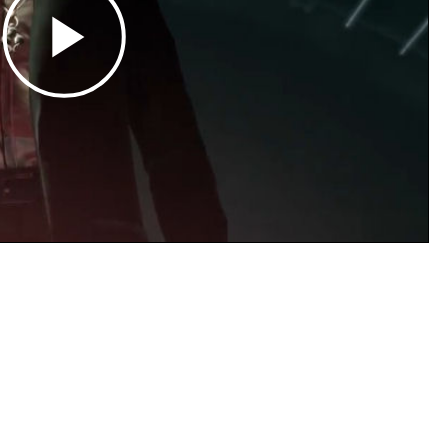
Play
Video