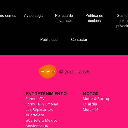
nes somos
Aviso Legal
Política de
Política de
Gestio
privacidad
cookies
cookie
privac
Publicidad
Contactar
© 2010 - 2026
ENTRETENIMIENTO
MOTOR
FormulaTV
Motor & Racing
FormulaTV Empleo
F1 al día
Los Replicantes
Motor 16
eCartelera
eCartelera México
Movienco UK