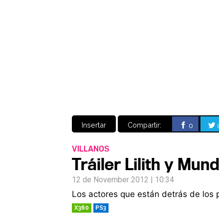
Insertar
Compartir:
0
VILLANOS
Tráiler Lilith y Mu
12 de November 2012 | 10:34
Los actores que están detrás de los 
X360
PS3
RETRO