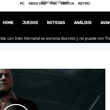
{literal}
{/literal}
PC
XBOX ONE
PS4
SWITCH
RETRO
HOME
JUEGOS
NOTICIAS
ANÁLISIS
AVA
ida' con Inés Hernand se estrena discreto y no puede con 'P
OPINIÓN
REPORTAJES