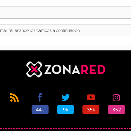
ntar rellenando los campos a continuación.
44k
9k
35k
352