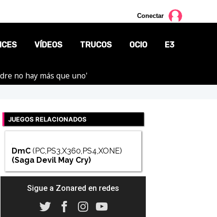
Conectar
NCES
VÍDEOS
TRUCOS
OCIO
E3
adre no hay más que uno'
CINE
TV
JUEGOS RELACIONADOS
CÓMICS
MANGA
DmC
(PC,PS3,X360,PS4,XONE)
(Saga
Devil May Cry
)
Sigue a Zonared en redes