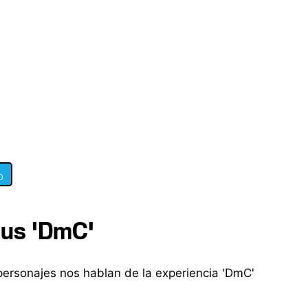
0
ndus 'DmC'
personajes nos hablan de la experiencia 'DmC'