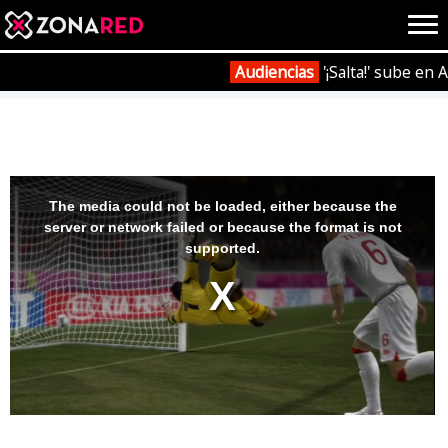
{literal}
{/literal}
Conec
Audiencias
'¡Salta!' sube en 
Portada
Vídeos
Tráiler lanzamiento UEFA Euro 2012 'FIFA 12'
JUEGOS
HOME
This
is
a
The media could not be loaded, either because the
modal
window.
server or network failed or because the format is not
NOTICIAS
ANÁLISIS
supported.
OPINIÓN
AVANCES
VÍDEOS
REPORTAJES
TRUCOS
OCIO
CINE
E3
TV