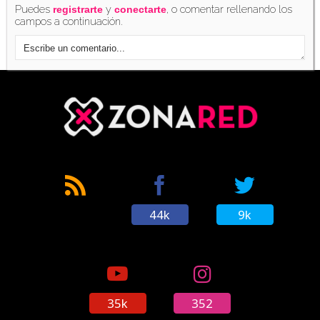
Puedes
y
, o comentar rellenando los
registrarte
conectarte
campos a continuación.
44k
9k
35k
352