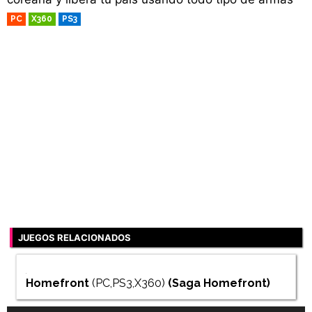
PC
X360
PS3
RETRO
JUEGOS RELACIONADOS
Homefront
(PC,PS3,X360)
(Saga
Homefront
)