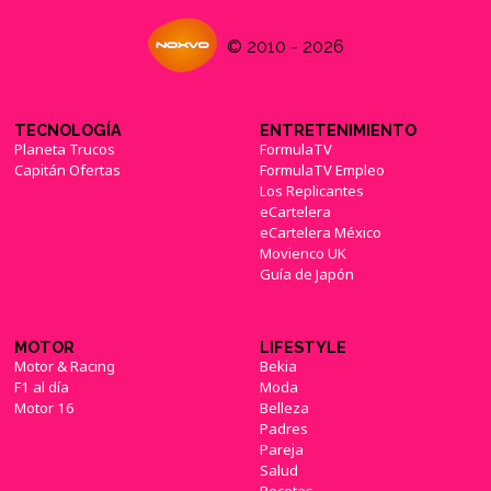
© 2010 - 2026
TECNOLOGÍA
ENTRETENIMIENTO
Planeta Trucos
FormulaTV
Capitán Ofertas
FormulaTV Empleo
Los Replicantes
eCartelera
eCartelera México
Movienco UK
Guía de Japón
MOTOR
LIFESTYLE
Motor & Racing
Bekia
F1 al día
Moda
Motor 16
Belleza
Padres
Pareja
Salud
Recetas