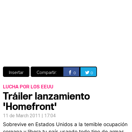
Video
CÓMICS
MANGA
Insertar
Compartir:
0
0
LUCHA POR LOS EEUU
Tráiler lanzamiento
'Homefront'
11 de March 2011 | 17:04
Sobrevive en Estados Unidos a la temible ocupación
coreana y libera tu país usando todo tipo de armas