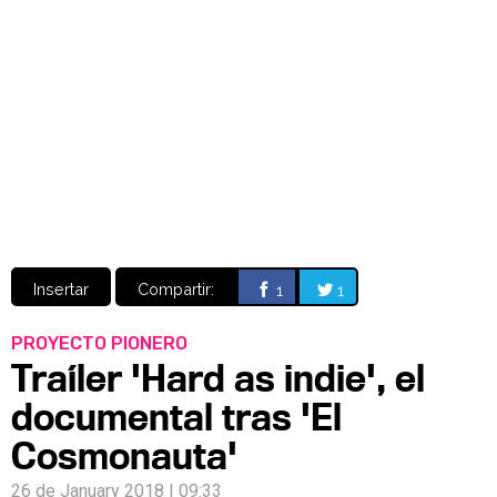
Video
CÓMICS
MANGA
Insertar
Compartir:
1
1
PROYECTO PIONERO
Traíler 'Hard as indie', el
documental tras 'El
Cosmonauta'
26 de January 2018 | 09:33