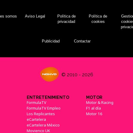
nes somos
Aviso Legal
Política de
Política de
Gestio
privacidad
cookies
cookie
privac
Publicidad
Contactar
© 2010 - 2026
ENTRETENIMIENTO
MOTOR
FormulaTV
Motor & Racing
FormulaTV Empleo
F1 al día
Los Replicantes
Motor 16
eCartelera
eCartelera México
Movienco UK