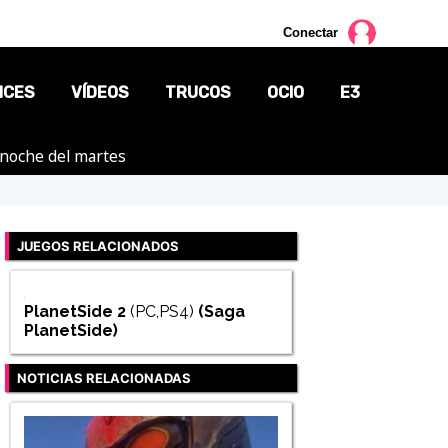
Conectar
NCES
VÍDEOS
TRUCOS
OCIO
E3
a noche del martes
CINE
TV
JUEGOS RELACIONADOS
CÓMICS
MANGA
PlanetSide 2
(PC,PS4)
(Saga
PlanetSide
)
NOTICIAS RELACIONADAS