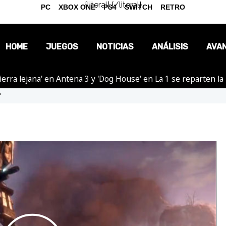
{literal}
{/literal}
PC
XBOX ONE
PS4
SWITCH
RETRO
HOME
JUEGOS
NOTICIAS
ANÁLISIS
AVA
ierra lejana' en Antena 3 y 'Dog House' en La 1 se reparten l
OPINIÓN
'
REPORTAJES