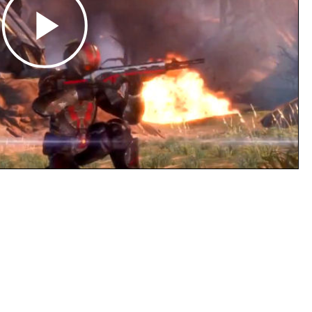
Play
Video