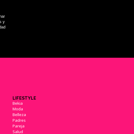
nar
s y
idad
LIFESTYLE
Bekia
Moda
Belleza
Padres
Pareja
Salud