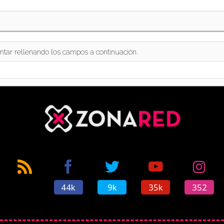
ntar rellenando los campos a continuación.
44k
9k
35k
352