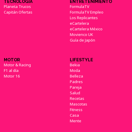
TECNOLOGÍA
ENTRETENIMIENTO
Planeta Trucos
FormulaTV
Capitán Ofertas
FormulaTV Empleo
Los Replicantes
eCartelera
eCartelera México
Movienco UK
Guía de Japón
MOTOR
LIFESTYLE
Motor & Racing
Bekia
F1 al día
Moda
Motor 16
Belleza
Padres
Pareja
Salud
Recetas
Mascotas
Fitness
Casa
Mente