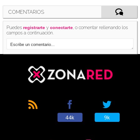
COMENTARIOS
Puedes
y
, o comentar rellenando los
registrarte
conectarte
campos a continuación.
44k
9k