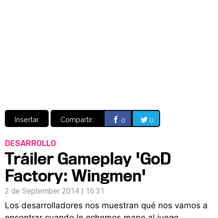
Video
CÓMICS
MANGA
Insertar
Compartir:
0
0
DESARROLLO
Tráiler Gameplay 'GoD
Factory: Wingmen'
2 de September 2014 | 16:31
Los desarrolladores nos muestran qué nos vamos a
encontrar cuando le echemos mano al juego