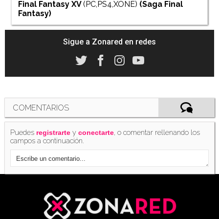
Final Fantasy XV
(PC,PS4,XONE)
(Saga
Final
Fantasy
)
Sigue a Zonared en redes
COMENTARIOS
Puedes
y
, o comentar rellenando los
registrarte
conectarte
campos a continuación.