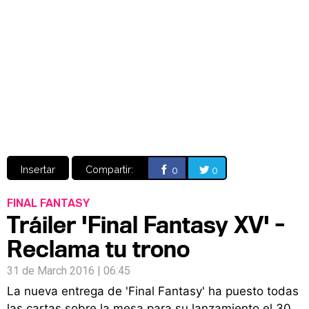
Video
CÓMICS
MANGA
Insertar
Compartir:
0
0
FINAL FANTASY
Tráiler 'Final Fantasy XV' -
Reclama tu trono
31 de March 2016 | 06:45
La nueva entrega de 'Final Fantasy' ha puesto todas
las cartas sobre la mesa para su lanzamiento el 30