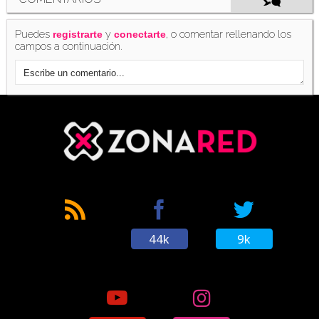
Puedes
y
, o comentar rellenando los
registrarte
conectarte
campos a continuación.
44k
9k