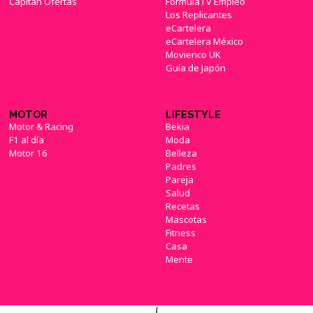
Capitán Ofertas
FormulaTV Empleo
Los Replicantes
eCartelera
eCartelera México
Movienco UK
Guía de Japón
MOTOR
LIFESTYLE
Motor & Racing
Bekia
F1 al día
Moda
Motor 16
Belleza
Padres
Pareja
Salud
Recetas
Mascotas
Fitness
Casa
Mente
{