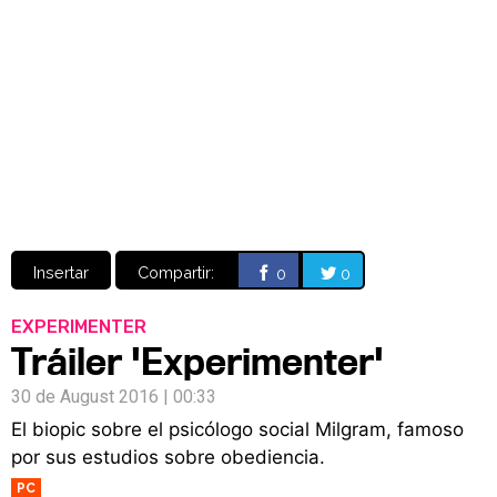
Video
CÓMICS
MANGA
Insertar
Compartir:
0
0
EXPERIMENTER
Tráiler 'Experimenter'
30 de August 2016 | 00:33
El biopic sobre el psicólogo social Milgram, famoso
por sus estudios sobre obediencia.
PC